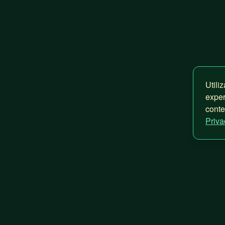
Utili
exper
cont
Priva