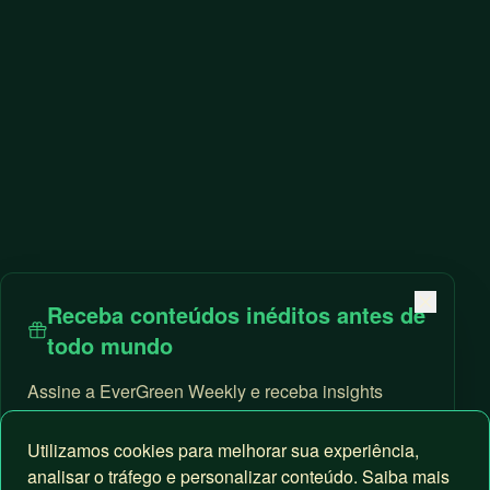
Receba conteúdos inéditos antes de
todo mundo
Assine a EverGreen Weekly e receba insights
táticos direto da nossa mesa de operação. Sem
enrolação. Só coisa aplicável.
Utilizamos cookies para melhorar sua experiência,
analisar o tráfego e personalizar conteúdo. Saiba mais