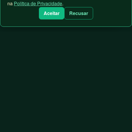
Quero
na
Política de Privacidade
.
Receber
Aceitar
Recusar
Consultoria comercial e tecnológica para operações
B2B. A força por trás de crescimentos previsíveis,
escaláveis e tecnológicos.